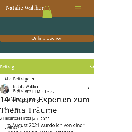
Natalie Walther
Online buchen
Beitrag
Alle Beiträge
Natalie Walther
Alle Beiträge
1. Dez. 2021
1 Min. Lesezeit
14 Traum-Experten zum
Selbstbegegnung
Thema Träume
Träume
Interessantes
Aktualisiert:
15. Jan. 2025
Im August 2021 wurde ich von einer 
Events