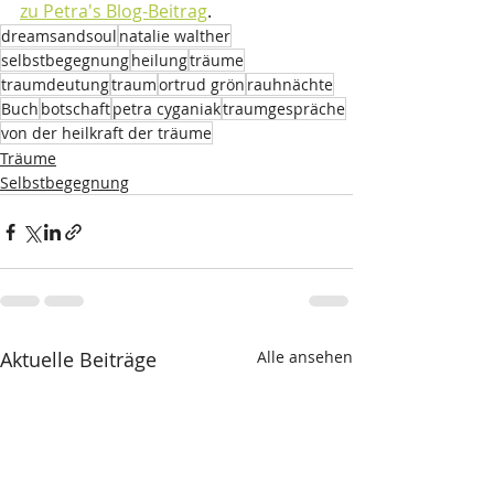
zu Petra's Blog-Beitrag
.
dreamsandsoul
natalie walther
selbstbegegnung
heilung
träume
traumdeutung
traum
ortrud grön
rauhnächte
Buch
botschaft
petra cyganiak
traumgespräche
von der heilkraft der träume
Träume
Selbstbegegnung
Aktuelle Beiträge
Alle ansehen