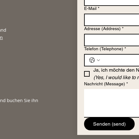
E-Mail
*
Adresse (Address)
*
and
om
Telefon (Telephone)
*
Ja, ich möchte den 
(Yes, I would like to 
Nachricht (Message)
*
nd buchen Sie ihn
Senden (send)