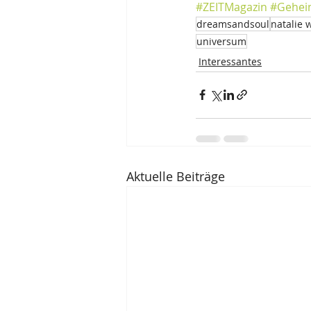
#ZEITMagazin
#Gehei
dreamsandsoul
natalie 
universum
Interessantes
Aktuelle Beiträge