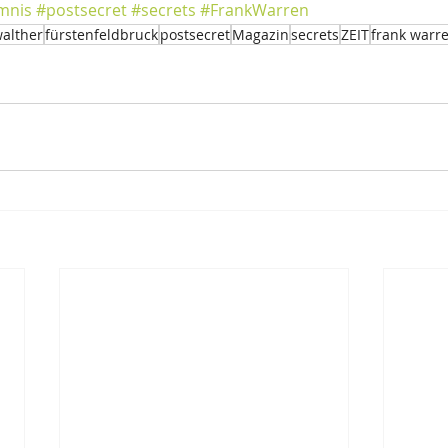
mnis
#postsecret
#secrets
#FrankWarren
walther
fürstenfeldbruck
postsecret
Magazin
secrets
ZEIT
frank warr