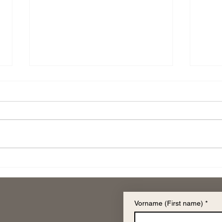
Ich will leben, lieben und
Char
geliebt werden
an e
Vorname (First name)
*