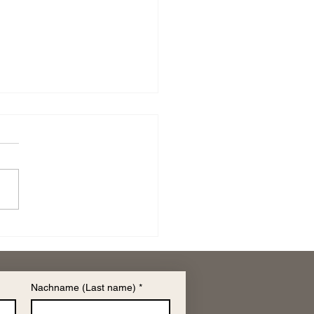
tres - Spirituelle Reise
inen Kraftort
Nachname (Last name)
*