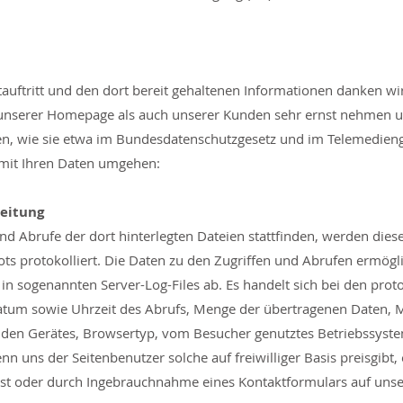
tauftritt und den dort bereit gehaltenen Informationen danken wi
 unserer Homepage als auch unserer Kunden sehr ernst nehmen 
, wie sie etwa im Bundesdatenschutzgesetz und im Telemedienge
r mit Ihren Daten umgehen:
eitung
nd Abrufe der dort hinterlegten Dateien stattfinden, werden dies
s protokolliert. Die Daten zu den Zugriffen und Abrufen ermögl
 in sogenannten Server-Log-Files ab. Es handelt sich bei den prot
tum sowie Uhrzeit des Abrufs, Menge der übertragenen Daten, Me
enden Gerätes, Browsertyp, vom Besucher genutztes Betriebssys
enn uns der Seitenbenutzer solche auf freiwilliger Basis preisgib
 Post oder durch Ingebrauchnahme eines Kontaktformulars auf u