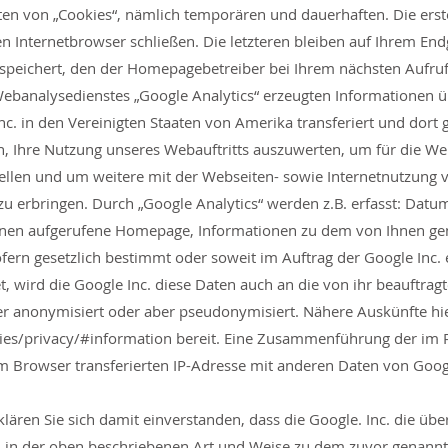
ten von „Cookies“, nämlich temporären und dauerhaften. Die ers
ren Internetbrowser schließen. Die letzteren bleiben auf Ihrem E
espeichert, den der Homepagebetreiber bei Ihrem nächsten Aufr
Webanalysedienstes „Google Analytics“ erzeugten Informationen 
c. in den Vereinigten Staaten von Amerika transferiert und dort 
n, Ihre Nutzung unseres Webauftritts auszuwerten, um für die We
llen und um weitere mit der Webseiten- sowie Internetnutzung 
 erbringen. Durch „Google Analytics“ werden z.B. erfasst: Datum
en aufgerufene Homepage, Informationen zu dem von Ihnen genu
ern gesetzlich bestimmt oder soweit im Auftrag der Google Inc. 
t, wird die Google Inc. diese Daten auch an die von ihr beauftrag
er anonymisiert oder aber pseudonymisiert. Nähere Auskünfte hie
ies/privacy/#information
bereit. Eine Zusammenführung der im
m Browser transferierten IP-Adresse mit anderen Daten von Google
lären Sie sich damit einverstanden, dass die Google. Inc. die üb
n der oben beschriebenen Art und Weise zu dem zuvor genannte