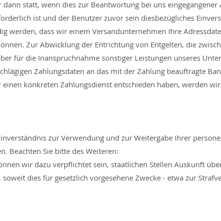
 dann statt, wenn dies zur Beantwortung bei uns eingegangener
erlich ist und der Benutzer zuvor sein diesbezügliches Einverst
ig werden, dass wir einem Versandunternehmen Ihre Adressdaten
 können. Zur Abwicklung der Entrichtung von Entgelten, die zwis
aber für die Inanspruchnahme sonstiger Leistungen unseres Unt
inschlägigen Zahlungsdaten an das mit der Zahlung beauftragte Bank
r einen konkreten Zahlungsdienst entschieden haben, werden wir
es Einverständnis zur Verwendung und zur Weitergabe Ihrer perso
n. Beachten Sie bitte des Weiteren:
nnen wir dazu verpflichtet sein, staatlichen Stellen Auskunft übe
 soweit dies für gesetzlich vorgesehene Zwecke - etwa zur Straf