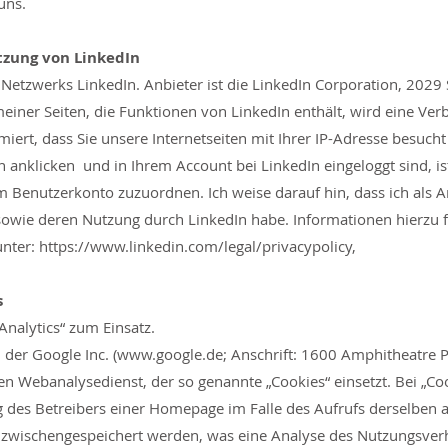
uns.
tzung von LinkedIn
etzwerks LinkedIn. Anbieter ist die LinkedIn Corporation, 2029 
einer Seiten, die Funktionen von LinkedIn enthält, wird eine Ve
miert, dass Sie unsere Internetseiten mit Ihrer IP-Adresse besuc
nklicken und in Ihrem Account bei LinkedIn eingeloggt sind, ist
m Benutzerkonto zuzuordnen. Ich weise darauf hin, dass ich als A
sowie deren Nutzung durch LinkedIn habe. Informationen hierzu f
unter:
https://www.linkedin.com/legal/privacypolicy,
s
nalytics“ zum Einsatz.
 der Google Inc. (
www.google.de
; Anschrift: 1600 Amphitheatre
n Webanalysedienst, der so genannte „Cookies“ einsetzt. Bei „Co
g des Betreibers einer Homepage im Falle des Aufrufs derselben a
 zwischengespeichert werden, was eine Analyse des Nutzungsverh