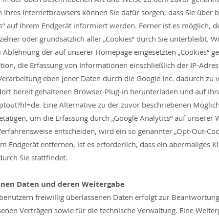
 Ihres Internetbrowsers können Sie dafür sorgen, dass Sie über
 auf Ihrem Endgerät informiert werden. Ferner ist es möglich, d
elner oder grundsätzlich aller „Cookies“ durch Sie unterbleibt. 
i Ablehnung der auf unserer Homepage eingesetzten „Cookies“ ge
ion, die Erfassung von Informationen einschließlich der IP-Adre
 Verarbeitung eben jener Daten durch die Google Inc. dadurch zu 
ort bereit gehaltenen Browser-Plug-in herunterladen und auf Ihre
optout?hl=de
. Eine Alternative zu der zuvor beschriebenen Möglich
tätigen, um die Erfassung durch „Google Analytics“ auf unserer W
Verfahrensweise entscheiden, wird ein so genannter „Opt-Out-Coo
em Endgerät entfernen, ist es erforderlich, dass ein abermaliges K
urch Sie stattfindet.
nen Daten und deren Weitergabe
enutzern freiwillig überlassenen Daten erfolgt zur Beantwortun
enen Verträgen sowie für die technische Verwaltung. Eine Weiter