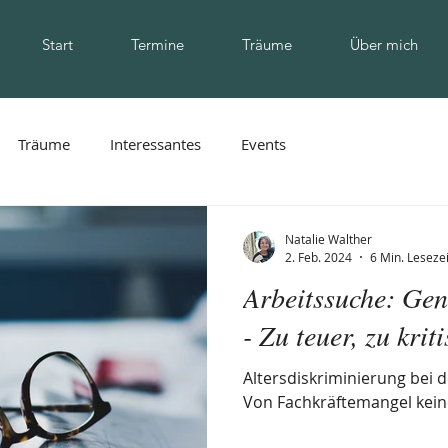
Start
Termine
Träume
Über mich
Träume
Interessantes
Events
Natalie Walther
2. Feb. 2024
6 Min. Lesezei
Arbeitssuche: Ge
- Zu teuer, zu krit
Altersdiskriminierung bei 
Von Fachkräftemangel kein