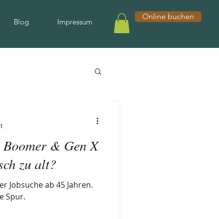
Online buchen
Blog
Impressum
t
n Boomer & Gen X
isch zu alt?
der Jobsuche ab 45 Jahren.
e Spur.