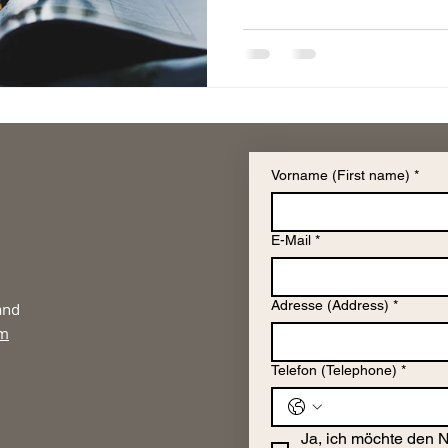
Vorname (First name)
*
E-Mail
*
Adresse (Address)
*
and
om
Telefon (Telephone)
*
Ja, ich möchte den 