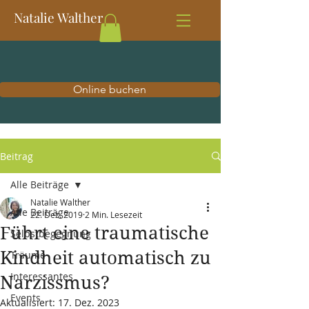
Natalie Walther
Online buchen
Beitrag
Alle Beiträge
Natalie Walther
Alle Beiträge
22. Dez. 2019
2 Min. Lesezeit
Führt eine traumatische
Selbstbegegnung
Kindheit automatisch zu
Träume
Interessantes
Narzissmus?
Events
Aktualisiert:
17. Dez. 2023