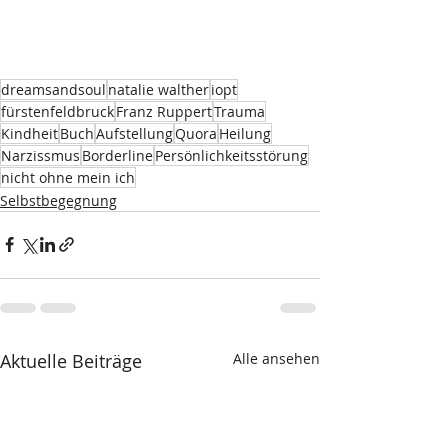
dreamsandsoul
natalie walther
iopt
fürstenfeldbruck
Franz Ruppert
Trauma
Kindheit
Buch
Aufstellung
Quora
Heilung
Narzissmus
Borderline
Persönlichkeitsstörung
nicht ohne mein ich
Selbstbegegnung
Aktuelle Beiträge
Alle ansehen